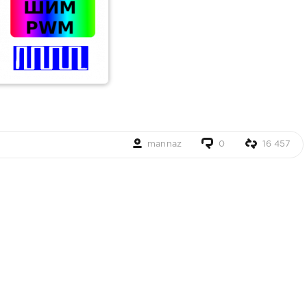
mannaz
0
16 457