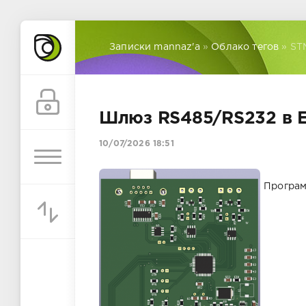
Записки mannaz'a
»
Облако тегов
» ST
Шлюз RS485/RS232 в E
10/07/2026 18:51
Програм