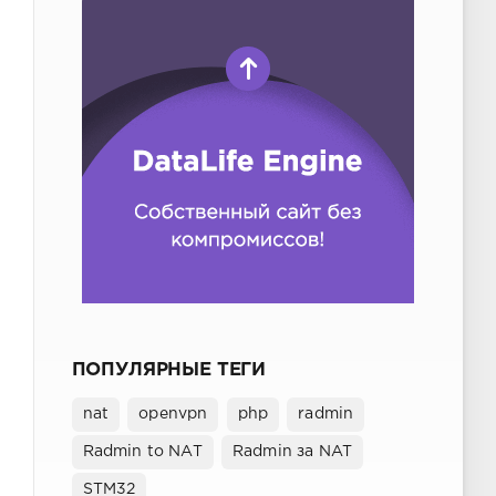
ПОПУЛЯРНЫЕ ТЕГИ
nat
openvpn
php
radmin
Radmin to NAT
Radmin за NAT
STM32